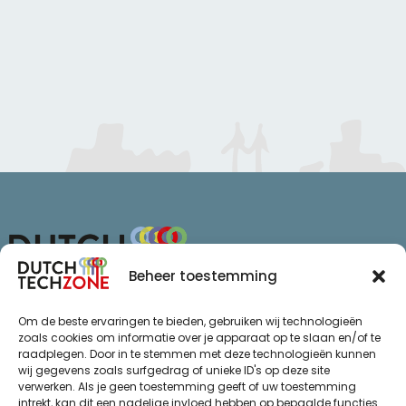
Beheer toestemming
Van Schaikweg 94
Om de beste ervaringen te bieden, gebruiken wij technologieën
7811 KL Emmen
zoals cookies om informatie over je apparaat op te slaan en/of te
raadplegen. Door in te stemmen met deze technologieën kunnen
+31 (0)85 065 72 47
wij gegevens zoals surfgedrag of unieke ID's op deze site
info@dutchtechzone.nl
verwerken. Als je geen toestemming geeft of uw toestemming
intrekt, kan dit een nadelige invloed hebben op bepaalde functies