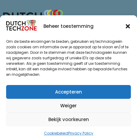
Beheer toestemming
Van Schaikweg 94
Om de beste ervaringen te bieden, gebruiken wij technologieën
7811 KL Emmen
zoals cookies om informatie over je apparaat op te slaan en/of te
raadplegen. Door in te stemmen met deze technologieën kunnen
+31 (0)85 065 72 47
wij gegevens zoals surfgedrag of unieke ID's op deze site
info@dutchtechzone.nl
verwerken. Als je geen toestemming geeft of uw toestemming
intrekt, kan dit een nadelige invloed hebben op bepaalde functies
Ga naar
.
en mogelijkheden.
Privacy statement
De regio
Algemene voorwaarden
Over ons
Accepteren
Thema’s
Weiger
Succes
Actueel
Bekijk voorkeuren
Evenementen
Cookiebeleid
Privacy Policy
© Dutch Techzone 2026
Ontwikkeld door Webzuiver