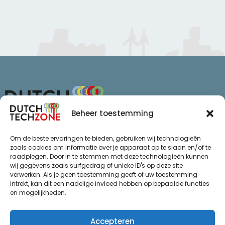
Beheer toestemming
Van Schaikweg 94
Om de beste ervaringen te bieden, gebruiken wij technologieën
7811 KL Emmen
zoals cookies om informatie over je apparaat op te slaan en/of te
raadplegen. Door in te stemmen met deze technologieën kunnen
+31 (0)85 065 72 47
wij gegevens zoals surfgedrag of unieke ID's op deze site
info@dutchtechzone.nl
verwerken. Als je geen toestemming geeft of uw toestemming
intrekt, kan dit een nadelige invloed hebben op bepaalde functies
Ga naar
.
en mogelijkheden.
Privacy statement
De regio
Algemene voorwaarden
Over ons
Accepteren