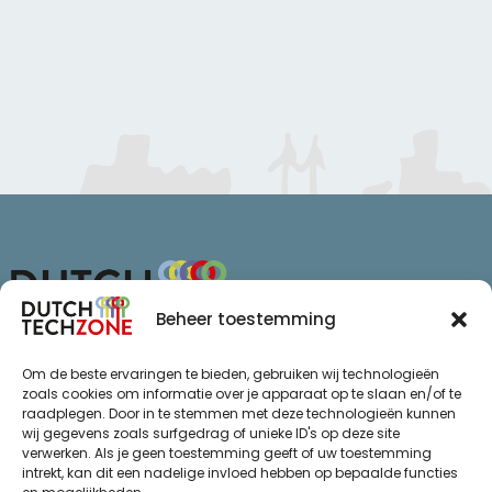
Beheer toestemming
Van Schaikweg 94
Om de beste ervaringen te bieden, gebruiken wij technologieën
7811 KL Emmen
zoals cookies om informatie over je apparaat op te slaan en/of te
raadplegen. Door in te stemmen met deze technologieën kunnen
+31 (0)85 065 72 47
wij gegevens zoals surfgedrag of unieke ID's op deze site
info@dutchtechzone.nl
verwerken. Als je geen toestemming geeft of uw toestemming
intrekt, kan dit een nadelige invloed hebben op bepaalde functies
Ga naar
.