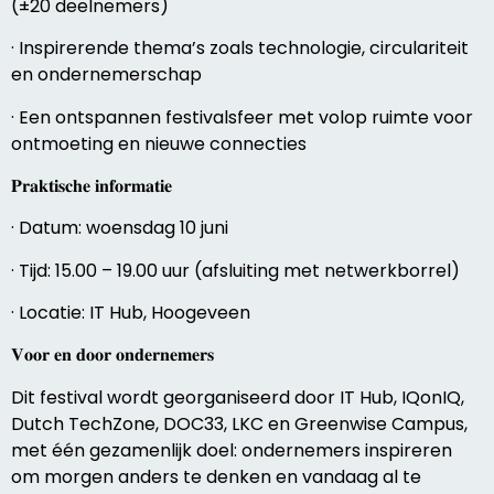
(±20 deelnemers)
· Inspirerende thema’s zoals technologie, circulariteit
en ondernemerschap
· Een ontspannen festivalsfeer met volop ruimte voor
ontmoeting en nieuwe connecties
𝐏𝐫𝐚𝐤𝐭𝐢𝐬𝐜𝐡𝐞 𝐢𝐧𝐟𝐨𝐫𝐦𝐚𝐭𝐢𝐞
· Datum: woensdag 10 juni
· Tijd: 15.00 – 19.00 uur (afsluiting met netwerkborrel)
· Locatie: IT Hub, Hoogeveen
𝐕𝐨𝐨𝐫 𝐞𝐧 𝐝𝐨𝐨𝐫 𝐨𝐧𝐝𝐞𝐫𝐧𝐞𝐦𝐞𝐫𝐬
Dit festival wordt georganiseerd door IT Hub, IQonIQ,
Dutch TechZone, DOC33, LKC en Greenwise Campus,
met één gezamenlijk doel: ondernemers inspireren
om morgen anders te denken en vandaag al te