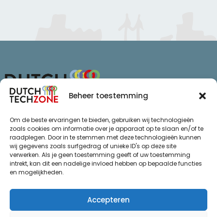
Beheer toestemming
Van Schaikweg 94
Om de beste ervaringen te bieden, gebruiken wij technologieën
7811 KL Emmen
zoals cookies om informatie over je apparaat op te slaan en/of te
raadplegen. Door in te stemmen met deze technologieën kunnen
+31 (0)85 065 72 47
wij gegevens zoals surfgedrag of unieke ID's op deze site
info@dutchtechzone.nl
verwerken. Als je geen toestemming geeft of uw toestemming
intrekt, kan dit een nadelige invloed hebben op bepaalde functies
Ga naar
.
en mogelijkheden.
Privacy statement
De regio
Algemene voorwaarden
Over ons
Accepteren
Thema’s