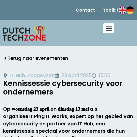
Contact
Toolkit
Terug naar evenementen
IT Hub, Hoogeveen
23 april 2025
15:00
Kennissessie cybersecurity voor
ondernemers
Op 𝐰𝐨𝐞𝐧𝐬𝐝𝐚𝐠 𝟐𝟑 𝐚𝐩𝐫𝐢𝐥 en 𝐝𝐢𝐧𝐬𝐝𝐚𝐠 𝟏𝟑 𝐦𝐞𝐢 a.s.
organiseert Ping IT Works, expert op het gebied van
cybersecurity en partner van IT Hub, een
kennissessie speciaal voor ondernemers die hun