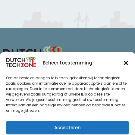
Beheer toestemming
Van Schaikweg 94
Om de beste ervaringen te bieden, gebruiken wij technologieën
7811 KL Emmen
zoals cookies om informatie over je apparaat op te slaan en/of te
raadplegen. Door in te stemmen met deze technologieën kunnen
+31 (0)85 065 72 47
wij gegevens zoals surfgedrag of unieke ID's op deze site
info@dutchtechzone.nl
verwerken. Als je geen toestemming geeft of uw toestemming
intrekt, kan dit een nadelige invloed hebben op bepaalde functies
Ga naar
.
en mogelijkheden.
Privacy statement
De regio
Algemene voorwaarden
Over ons
Accepteren
Thema’s