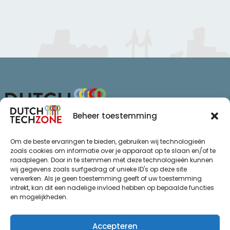
Beheer toestemming
Van Schaikweg 94
Om de beste ervaringen te bieden, gebruiken wij technologieën
7811 KL Emmen
zoals cookies om informatie over je apparaat op te slaan en/of te
raadplegen. Door in te stemmen met deze technologieën kunnen
+31 (0)85 065 72 47
wij gegevens zoals surfgedrag of unieke ID's op deze site
info@dutchtechzone.nl
verwerken. Als je geen toestemming geeft of uw toestemming
intrekt, kan dit een nadelige invloed hebben op bepaalde functies
Ga naar
.
en mogelijkheden.
Privacy statement
De regio
Algemene voorwaarden
Over ons
Accepteren