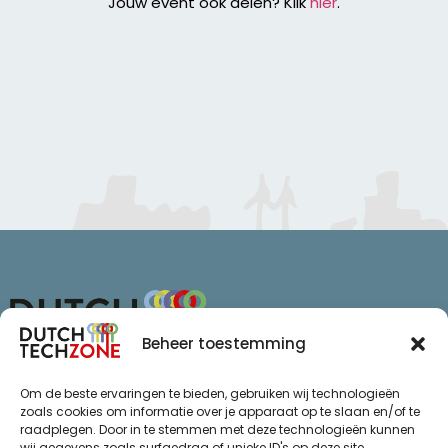
Jouw event ook delen? Klik
hier
.
Beheer toestemming
Van Schaikweg 94
Om de beste ervaringen te bieden, gebruiken wij technologieën
7811 KL Emmen
zoals cookies om informatie over je apparaat op te slaan en/of te
raadplegen. Door in te stemmen met deze technologieën kunnen
+31 (0)85 065 72 47
wij gegevens zoals surfgedrag of unieke ID's op deze site