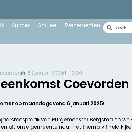
’s
Succes
Actueel
Evenementen
evorden
6 januari 2025
19:30
ijeenkomst Coevorden
komst op maandagavond 6 januari 2025!
aarstoespraak van Burgemeester Bergsma en we staan
en uit onze gemeente naar het thema vrijheid kij