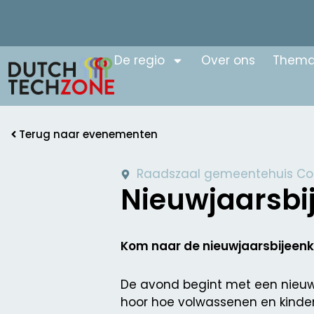
De regio
Over ons
Thema
Terug naar evenementen
Raadszaal gemeentehuis Co
Nieuwjaarsb
Kom naar de nieuwjaarsbijeen
De avond begint met een nieuwj
hoor hoe volwassenen en kinder