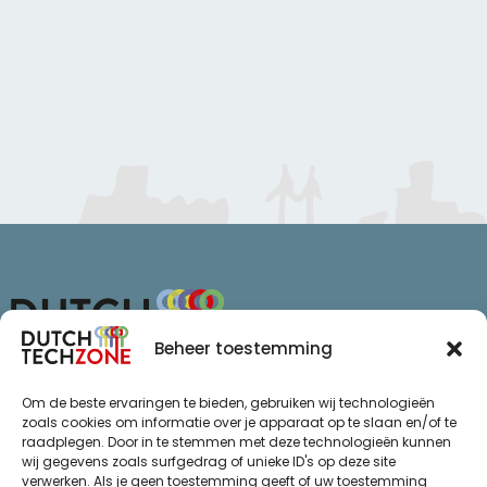
Beheer toestemming
Van Schaikweg 94
Om de beste ervaringen te bieden, gebruiken wij technologieën
7811 KL Emmen
zoals cookies om informatie over je apparaat op te slaan en/of te
raadplegen. Door in te stemmen met deze technologieën kunnen
+31 (0)85 065 72 47
wij gegevens zoals surfgedrag of unieke ID's op deze site
info@dutchtechzone.nl
verwerken. Als je geen toestemming geeft of uw toestemming