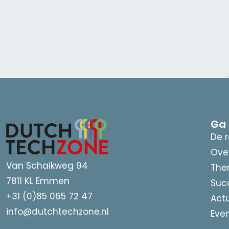
Ga 
De r
Ove
Van Schaikweg 94
The
7811 KL Emmen
Suc
+31 (0)85 065 72 47
Act
info@dutchtechzone.nl
Eve