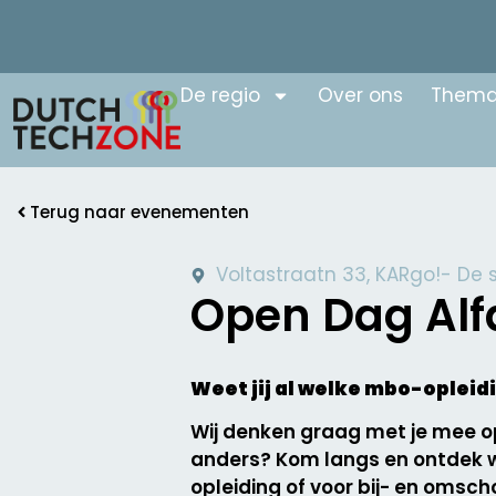
De regio
Over ons
Thema
Terug naar evenementen
Voltastraatn 33, KARgo!- De 
Open Dag Alf
Weet jij al welke mbo-opleidi
Wij denken graag met je mee op 
anders? Kom langs en ontdek we
opleiding of voor bij- en omsch