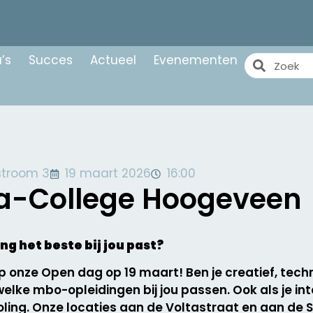
’s
Succes
Actueel
Evenementen
stroom 3
19 maart 2026
16:00
a-College Hoogeveen
ng het beste bij jou past?
onze Open dag op 19 maart! Ben je creatief, technis
lke mbo-opleidingen bij jou passen. Ook als je int
oling. Onze locaties aan de Voltastraat en aan de 