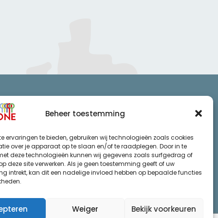
Beheer toestemming
cy statement
e ervaringen te bieden, gebruiken wij technologieën zoals cookies
mene voorwaarden
ie over je apparaat op te slaan en/of te raadplegen. Door in te
t deze technologieën kunnen wij gegevens zoals surfgedrag of
 op deze site verwerken. Als je geen toestemming geeft of uw
g intrekt, kan dit een nadelige invloed hebben op bepaalde functies
kheden.
epteren
Weiger
Bekijk voorkeuren