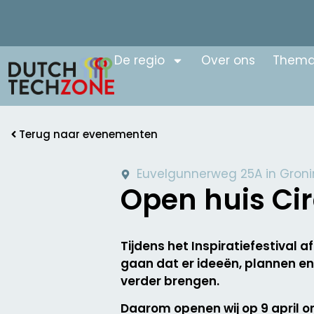
De regio
Over ons
Thema
Terug naar evenementen
Euvelgunnerweg 25A in Gron
Open huis Ci
Tijdens het Inspiratiefestiva
gaan dat er ideeën, plannen e
verder brengen.
Daarom openen wij op 9 april o