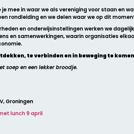
je mee in waar we als vereniging voor staan en w
gt een rondleiding en we delen waar we op dit mom
heden en onderwijsinstellingen werken we dagelijk
tens en samenwerkingen, waarin organisaties elka
economie.
tdekken, te verbinden en in beweging te komen
et soep en een lekker broodje.
V, Groningen
met lunch 9 april