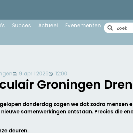
’s
Succes
Actueel
Evenementen
ingen
9 april 2026
12:00
rculair Groningen Dre
l afgelopen donderdag zagen we dat zodra mensen 
n nieuwe samenwerkingen ontstaan. Precies die ene
nze deuren.