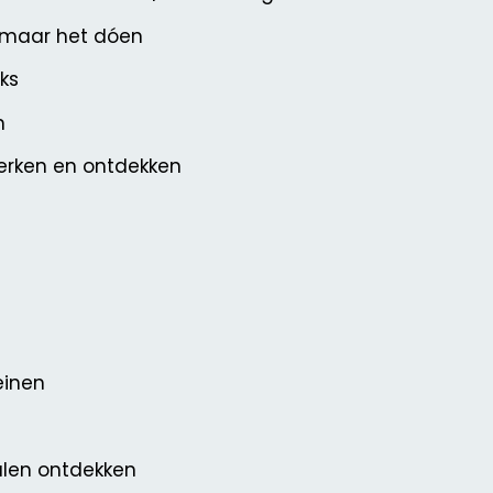
, maar het dóen
ks
n
erken en ontdekken
einen
alen ontdekken