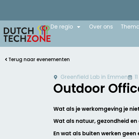
De regio
Over ons
Thema
Terug naar evenementen
Greenfield Lab in Emmen
1
Outdoor Offi
Wat als je werkomgeving je nie
Wat als natuur, gezondheid en
En wat als buiten werken geen e