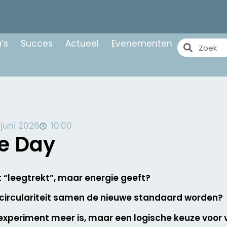
’s
Succes
Actueel
Evenementen
1 juni 2026
10:00
ce Day
t “leegtrekt”, maar energie geeft?
 circulariteit samen de nieuwe standaard worden?
xperiment meer is, maar een logische keuze voor vit