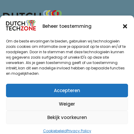
Beheer toestemming
Van Schaikweg 94
Om de beste ervaringen te bieden, gebruiken wij technologieën
7811 KL Emmen
zoals cookies om informatie over je apparaat op te slaan en/of te
raadplegen. Door in te stemmen met deze technologieën kunnen
+31 (0)85 065 72 47
wij gegevens zoals surfgedrag of unieke ID's op deze site
info@dutchtechzone.nl
verwerken. Als je geen toestemming geeft of uw toestemming
intrekt, kan dit een nadelige invloed hebben op bepaalde functies
Ga naar
.
en mogelijkheden.
Privacy statement
De regio
Algemene voorwaarden
Over ons
Accepteren
Thema’s
Weiger
Succes
Actueel
Bekijk voorkeuren
Evenementen
Cookiebeleid
Privacy Policy
© Dutch Techzone 2026
Ontwikkeld door Webzuiver