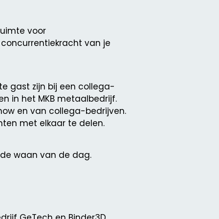
ruimte voor
 concurrentiekracht van je
 gast zijn bij een collega-
en in het MKB metaalbedrijf.
qnow en van collega-bedrijven.
hten met elkaar te delen.
 de waan van de dag.
edrijf GeTech en Binder3D.