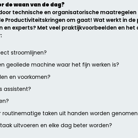
or de waan van de dag?
r door technische en organisatorische maatregele
de Productiviteitskringen om gaat! Wat werkt in de 
n en experts? Met veel praktijkvoorbeelden en het
:
ject stroomlijnen?
en geoliede machine waar het fijn werken is?
llen en voorkomen?
s assistent?
ven?
r routinematige taken uit handen worden genomen
 taak uitvoeren en elke dag beter worden?