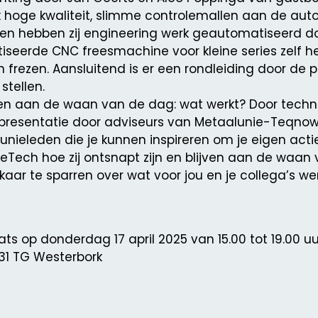
k hoge kwaliteit, slimme controlemallen aan de aut
doen hebben zij engineering werk geautomatiseerd doo
seerde CNC freesmachine voor kleine series zelf 
 frezen. Aansluitend is er een rondleiding door de 
stellen.
ppen aan de waan van de dag: wat werkt? Door techn
 presentatie door adviseurs van Metaalunie-Teqn
unieleden die je kunnen inspireren om je eigen acti
Tech hoe zij ontsnapt zijn en blijven aan de waan 
aar te sparren over wat voor jou en je collega’s wer
ts op donderdag 17 april 2025 van 15.00 tot 19.00 uu
31 TG Westerbork