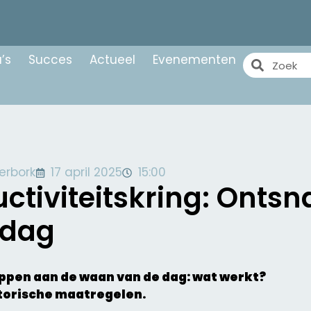
’s
Succes
Actueel
Evenementen
erbork
17 april 2025
15:00
ctiviteitskring: Onts
 dag
appen aan de waan van de dag: wat werkt?
torische maatregelen.