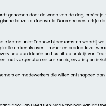
ordt genomen door de waan van de dag, creëer je 
egische keuzes en innovatie. Daarmee versterk je de
ionale Metaalunie-Teqnow bijeenkomsten waarbij we te
spiratie en kennis over slimmer en productiever werk
vervloed aan ideeën en tips uit de praktijk van Te
rren met vakgenoten en om kennis, ervaring en inzic
rnemers en medewerkers die willen ontsnappen aan
elichting door Jan Geerts en Alco Poppinga van gastb