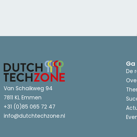
Ga 
De r
Ove
Van Schaikweg 94
The
7811 KL Emmen
Suc
+31 (0)85 065 72 47
Act
info@dutchtechzone.nl
Eve