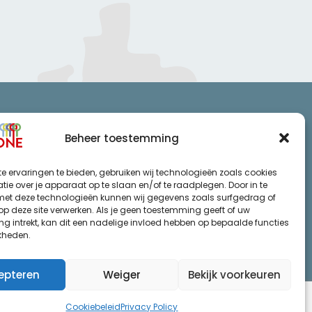
Beheer toestemming
cy statement
e ervaringen te bieden, gebruiken wij technologieën zoals cookies
mene voorwaarden
ie over je apparaat op te slaan en/of te raadplegen. Door in te
t deze technologieën kunnen wij gegevens zoals surfgedrag of
 op deze site verwerken. Als je geen toestemming geeft of uw
g intrekt, kan dit een nadelige invloed hebben op bepaalde functies
kheden.
epteren
Weiger
Bekijk voorkeuren
Cookiebeleid
Privacy Policy