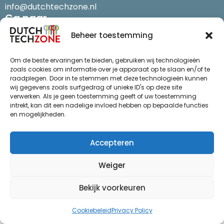
info@dutchtechzone.nl
Ga naar
.
Privacy statement
De regio
Beheer toestemming
Algemene voorwaarden
Over ons
Thema’s
Om de beste ervaringen te bieden, gebruiken wij technologieën
zoals cookies om informatie over je apparaat op te slaan en/of te
Succes
raadplegen. Door in te stemmen met deze technologieën kunnen
wij gegevens zoals surfgedrag of unieke ID's op deze site
Actueel
verwerken. Als je geen toestemming geeft of uw toestemming
Evenementen
intrekt, kan dit een nadelige invloed hebben op bepaalde functies
en mogelijkheden.
© Dutch Techzone 2026
Ontwikkeld door Webzuiver
Accepteren
Weiger
Bekijk voorkeuren
Cookiebeleid
Privacy Policy