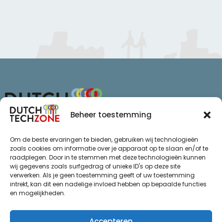
Beheer toestemming
Van Schaikweg 94
Om de beste ervaringen te bieden, gebruiken wij technologieën
7811 KL Emmen
zoals cookies om informatie over je apparaat op te slaan en/of te
raadplegen. Door in te stemmen met deze technologieën kunnen
+31 (0)85 065 72 47
wij gegevens zoals surfgedrag of unieke ID's op deze site
info@dutchtechzone.nl
verwerken. Als je geen toestemming geeft of uw toestemming
intrekt, kan dit een nadelige invloed hebben op bepaalde functies
Ga naar
.
en mogelijkheden.
Privacy statement
De regio
Algemene voorwaarden
Over ons
Accepteren