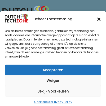
Beheer toestemming
Van Schaikweg 94
Om de beste ervaringen te bieden, gebruiken wij technologieën
7811 KL Emmen
zoals cookies om informatie over je apparaat op te slaan en/of te
raadplegen. Door in te stemmen met deze technologieën kunnen
+31 (0)85 065 72 47
wij gegevens zoals surfgedrag of unieke ID's op deze site
info@dutchtechzone.nl
verwerken. Als je geen toestemming geeft of uw toestemming
intrekt, kan dit een nadelige invloed hebben op bepaalde functies
Ga naar
.
en mogelijkheden.
Privacy statement
De regio
Algemene voorwaarden
Over ons
Accepteren
Thema’s
Weiger
Succes
Actueel
Bekijk voorkeuren
Evenementen
Cookiebeleid
Privacy Policy
© Dutch Techzone 2026
Ontwikkeld door Webzuiver